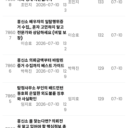
조민지
133
07-10
8
조민지
2026-07-10
13
3
흥신소 배우자의 일탈행위증
거 수집,, 혼자 고민하지 말고
7860
전문가와 상담하세요 (비밀 보
이승호
132
07-10
7
장)
이승호
2026-07-10
13
2
흥신소 의뢰금액부터 바람핀
7860
증거 수집까지 베스트 가이드
박하진
129
07-10
6
박하진
2026-07-10
12
9
탐정사무소 부인의 배드민턴
동호회 은밀한 외도불륜 징후
7860
와 사실확인
임지호
129
07-10
5
임지호
2026-07-10
12
9
흥신소 를 찿는다면? 의뢰전
꼭 알고 있어야 할 핵심정보 총