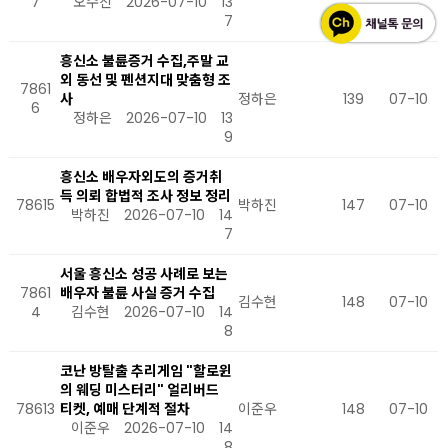
7
오수진
2026-07-10
13
7
흥신소 불륜증거 수집,주말 교
외 동선 및 펜션지대 맞춤형 조
7861
사
정하은
139
07-10
6
정하은
2026-07-10
13
9
흥신소 배우자외도의 증거취
득 의뢰 합법적 조사 정보 정리
78615
박하진
147
07-10
박하진
2026-07-10
14
7
서울 흥신소 성공 사례로 보는
7861
배우자 불륜 사실 증거 수집
김수현
148
07-10
4
김수현
2026-07-10
14
8
코난 방탈출 추리게임 "할로윈
의 웨딩 미스터리" 얼리버드
78613
티켓, 예매 단계적 절차
이준우
148
07-10
이준우
2026-07-10
14
8