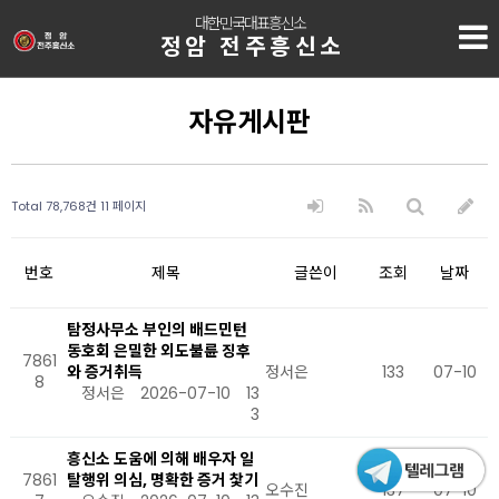
대한민국대표흥신소
정암 전주흥신소
자유게시판
Total 78,768건
11 페이지
번호
제목
글쓴이
조회
날짜
탐정사무소 부인의 배드민턴
동호회 은밀한 외도불륜 징후
7861
와 증거취득
정서은
133
07-10
8
정서은
2026-07-10
13
3
흥신소 도움에 의해 배우자 일
7861
탈행위 의심, 명확한 증거 찿기
오수진
137
07-10