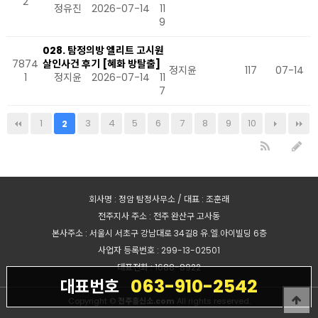
2
정유진
2026-07-14
11
9
028. 탐정의방 엘리트 고시원
7874
살인사건 후기 [혜화 방탈출]
정지윤
117
07-14
1
정지윤
2026-07-14
11
7
1
3
4
5
6
7
8
9
10
2
회사명 : 정암 탐정사무소 / 대표 : 조훈래
전주지사 주소 : 전주 완산구 고사동
본사주소 : 서울시 서초구 강남대로 34길8 유.엘.아이빌딩 6층
사업자 등록번호 : 299-13-02501
대표전화 : 1688-8922
063-910-2542
대표번호
Copyright ©
전주흥신소.com
All rights reserved.