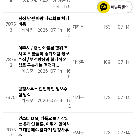
4
지나가다7142
2026-07
-14
170
탐정 남편 바람 자료확보 처리
7875
비용
최하윤
163
07-14
3
최하윤
2026-07-14
16
3
여주시 / 흥신소 불륜 행위 조
사 외도 불륜의 증거채집 정보
7875
수집 / 부정망상과 합리적 의
이승준
169
07-14
2
심을 구분하는 결정적…
이승준
2026-07-14
16
9
탐정사무소 합법적인 정보수
집 방식
78751
박지우
172
07-14
박지우
2026-07-14
17
2
인스타 DM, 카톡으로 시작되
는 온라인 불륜, 어떻게 알아채
7875
고 대응해야 할까? | 탐정사무
오지윤
173
07-14
0
소