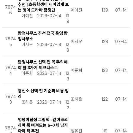
추천 | 초등학생이 재미있게 보
7874
는 영어 드라마 탐정단
이예진
139
07-14
6
이예진
2026-07-14
13
9
탐정사무소 추천 전국 운영 탐
7874
정사무소
이시우
128
07-14
5
이시우
2026-07-14
12
8
탐정사무소 선택 전 꼭 주의해
7874
야 할 3가지 체크리스트
이준희
123
07-14
4
이준희
2026-07-14
12
3
흥신소 선택 전 기준과 비용 정
7874
리
조하은
122
07-14
3
조하은
2026-07-14
12
2
엉덩이탐정 그림책 : 같이 추리
하며 푹 빠져드는 5~7세 남자
7874
아이 책 추천
정유진
119
07-14