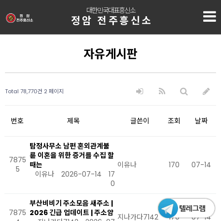
대한민국대표흥신소
정암 전주흥신소
자유게시판
Total 78,770건
2 페이지
번호
제목
글쓴이
조회
날짜
탐정사무소 남편 혼외관계불
륜 이혼을 위한 증거를 수집 할
7875
때는
이유나
170
07-14
5
이유나
2026-07-14
17
0
부산비비기 주소모음 새주소 |
7875
2026 긴급 업데이트 | 주소얌
지나가다7142
170
07-14