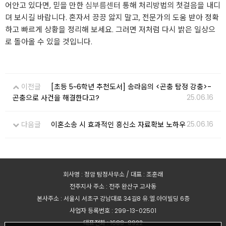
어안고 있다면, 믿을 만한
심부름센터
통해 처리방법의 첫걸음을 내디
뎌 보시길 바랍니다. 혼자서 끙끙 앓지 말고, 전문가의 도움 받아 정확
하고 빠르게 상황을 정리해 보세요. 그러면 저처럼 다시 밝은 일상으
로 돌아올 수 있을 것입니다.
이전글
[초등 5~6학년 추천도서] 송라음의 <곤충 탐정 강충>-
25.06.16
곤충으로 사건을 해결한다고?
25.06.16
다음글
이혼소송 시 효과적인 흥신소 자료확보 노하우
회사명 : 정암 탐정사무소 / 대표 : 조훈래
전주지사 주소 : 전주 완산구 고사동
본사주소 : 서울시 서초구 강남대로 34길8 유.엘.아이빌딩 6층
사업자 등록번호 : 299-13-02501
대표전화 : 1688-8922