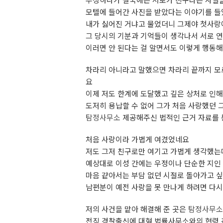
부정하다가 결국에는 서로가 친구라는 사실
모텔에 들어간 사진을 받았다는 이야기를 
내가 싫어진 거냐고 물었더니 그제야 첫사랑
그 당시의 기분과 기억들이 생각나서 서로 연
이러면 안 된다는 걸 알면서도 이렇게 행동
차라리 아니라고 말했으면 차라리 끝까지 모
요
이제 저도 한계에 도달했고 깊은 상처로 인
도저히 용납할 수 없어 그가 처음 사랑했던
탐정사무소
제공해주신 법적인 근거 자료를 
처음 사랑이라 가볍게 여겼었네요
저도 그저 친구로만 여기고 가볍게 생각했는
예상대로 이성 간에는 우정이나 단순한 지인
마음 같아서는 부담 없던 시절로 돌아가고 
남편분이 예전 사랑을 못 만나게 하려면 다
저의 사건을 맡아 해결해 준 곳은
탐정사무소
전직 경찰출신에 대형 법률사무소와의 협력 