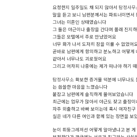
요청한지 일주일도 채 되지 않아서
탐정사무
말을 듣고 보니 남편분께서는 파트너이면서
그녀는 미혼인 상태였습니다
그 둘은 야근이나 출장을 간다며 몰래 진지
그들은 모텔에서 주로 만났었어요
너무 화가 나서 도저히 잠을 이룰 수 없었어
곧바로 남편에게 항의하고 분노하고 어떻게 나
같아서 너무나도 괴로웠어요
그리고 어차피 나중에는 제가 떠나야 하기 때
탐정사무소
확보한 증거물 덕분에 너무나도 
는 씁쓸한 마음을 느꼈습니다
붙잡고 남편에게 솔직하게 물어보았습니다
최근에는 업무가 많아서 야근도 잦고 출장이
자주 외출하고 바빠 보이는데 혹시 여자친구
실은 네가 다른 여인과 함께 있는 장면을 보
눈이 휘둥그레져선 어떻게 알아냈냐고 본 게