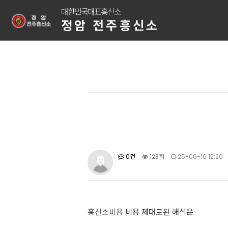
대한민국대표흥신소
정암 전주흥신소
0건
123회
25-06-16 12:20
흥신소비용
비용 제대로된 해석은