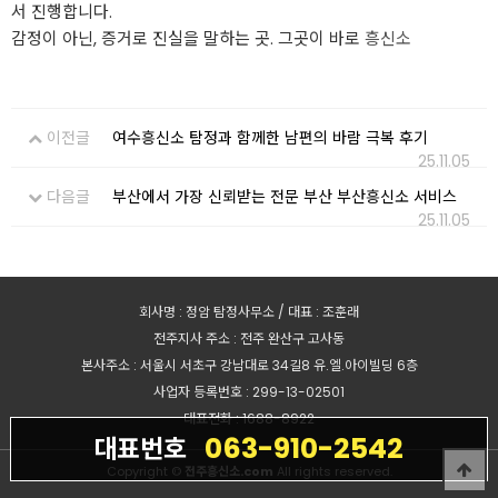
서 진행합니다.
감정이 아닌, 증거로 진실을 말하는 곳. 그곳이 바로
흥신소
이전글
여수흥신소 탐정과 함께한 남편의 바람 극복 후기
25.11.05
다음글
부산에서 가장 신뢰받는 전문 부산 부산흥신소 서비스
25.11.05
회사명 : 정암 탐정사무소 / 대표 : 조훈래
전주지사 주소 : 전주 완산구 고사동
본사주소 : 서울시 서초구 강남대로 34길8 유.엘.아이빌딩 6층
사업자 등록번호 : 299-13-02501
대표전화 : 1688-8922
063-910-2542
대표번호
Copyright ©
전주흥신소.com
All rights reserved.