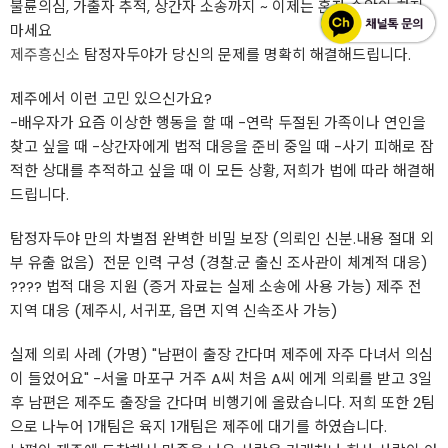
불륜의심, 가출자 추적, 상간자 소송까지 ~ 이제는 혼자 속앓이 하지
마세요
제주흥신소
탐정자두야가 당신의 문제를 명확히 해결해드립니다.
제주에서 이런 고민 있으신가요?
-배우자가 요즘 이상한 행동을 할 때 -연락 두절된 가족이나 연인을
찾고 싶을 때 -상간자에게 법적 대응을 준비 중일 때 -사기 피해로 잠
적한 상대를 추적하고 싶을 때 이 모든 상황, 저희가 법에 따라 해결해
드립니다.
탐정자두야 만의 차별점 완벽한 비밀 보장 (의뢰인 신분.내용 절대 외
부 유출 없음) ‍ 전문 인력 구성 (경찰.군 출신 조사관이 체계적 대응)
???? 법적 대응 지원 (증거 자료는 실제 소송에 사용 가능) 제주 전
지역 대응 (제주시, 서귀포, 읍면 지역 신속조사 가능)
실제 의뢰 사례 (가명) "남편이 출장 간다며 제주에 자주 다녀서 의심
이 들었어요" -서울 마포구 거주 A씨 처음 A씨 에게 의뢰를 받고 3일
후 남편은 제주도 출장을 간다며 비행기에 올랐습니다. 저희 또한 2팀
으로 나누어 1개팀은 육지 1개팀은 제주에 대기를 하였습니다.