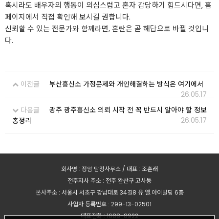
혹시라도 배우자의 행동이 의심스럽고 혼자 감당하기 힘드시다면, 홈
페이지에서 직접 확인해 보시길 권합니다.
신뢰할 수 있는 전문가와 함께라면, 혼란은 곧 해답으로 바뀔 것입니
다.
이전글
부산흥신소 가정문제와 개인해결하는 방식은 여기에서
26.05.17
다음글
광주 광주흥신소 의뢰 시작 전 꼭 반드시 알아야 할 정보
26.05.17
총정리
회사명 : 정암 탐정사무소 / 대표 : 조훈래
전주지사 주소 : 전주 완산구 고사동
본사주소 : 서울시 서초구 강남대로 34길8 유.엘.아이빌딩 6층
사업자 등록번호 : 299-13-02501
대표전화 : 1688-8922