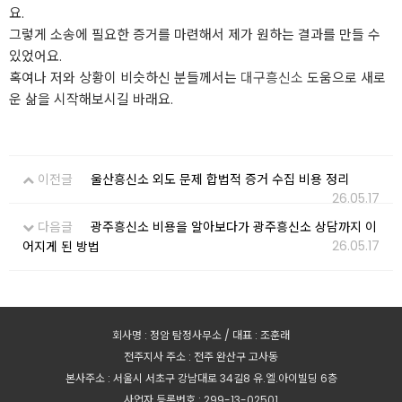
요.
그렇게 소송에 필요한 증거를 마련해서 제가 원하는 결과를 만들 수
있었어요.
혹여나 저와 상황이 비슷하신 분들께서는
대구흥신소
도움으로 새로
운 삶을 시작해보시길 바래요.
이전글
울산흥신소 외도 문제 합법적 증거 수집 비용 정리
26.05.17
다음글
광주흥신소 비용을 알아보다가 광주흥신소 상담까지 이
26.05.17
어지게 된 방법
회사명 : 정암 탐정사무소 / 대표 : 조훈래
전주지사 주소 : 전주 완산구 고사동
본사주소 : 서울시 서초구 강남대로 34길8 유.엘.아이빌딩 6층
사업자 등록번호 : 299-13-02501