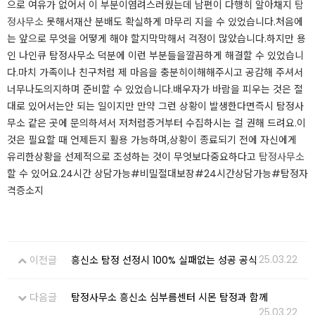
으로 여유가 없어서 이 부분이​염려스러웠는데 남편이 다행히 알아채지
탐
정사무소
못해서​재산 분배도 확실하게 마무리 지을 수 있었습니다.​​​​​​​​처음에
는 앞으로 무엇을 어떻게 해야 할지​막막해서 걱정이 많았습니다.​하지만 용
인 나인큐 탐정사무소 덕분에 이런 부분들을​깔끔하게 해결할 수 있었습니
다.​마치 가족이나 친구처럼 제 마음을 충분히​이해해주시고 공감해 주셔서
너무나도​의지하며 준비할 수 있었습니다.​배우자가 바람을 피우는 것은 절
대로 있어서는​안 되는 일이지만 만약 그런 상황이 발생한다면​즉시 탐정사
무소 같은 곳에 문의하셔서 저처럼​증거부터 수집하시는 걸 권해 드려요.​이
것은 필요할 때 언제든지 활용 가능하며,​상황이 종료되기 전에 자신에게
유리한​상황을 선제적으로 조성하는 것이 무엇보다​중요하다고
탐정사무소
할 수 있어요.​​​​​​​24시간 상담가능​#비밀절대보장​#24시간상담가능​#탐정자
격증소지
25.03.22
이전글
흥신소 탐정 선정시 100% 실패없는 성공 공식
다음글
탐정사무소 흥신소 심부름센터 시몬 탐정과 함께
25.03.22