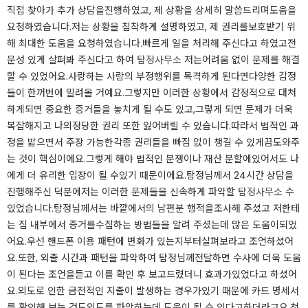
직접 찾아가 추가 상담을​진행하였고, 제 상황을 상세히 말씀드리며​도움을
요청하였습니다.​저는 상황을 침착하게 설명하였고, 제 권리를​보호받기 위
해 최대한 도움을 요청하였습니다.​빠르게 일을 처리해 주신다고 하였고​전
문성 있게 살펴봐 주신다고 하여
탐정사무소
저는​어려움 없이 문제를 해결
할 수 있었어요.​사랑하는 사람의 부정행위를 목격하게 된다면​다양한 감정
들이 한꺼번에 밀려올 거예요.​​​​​​그렇지만 이러한 상황에서 감정적으로 대처
하게​되면 중요한 증거들을 놓치게 될 수도 있고,​그렇게 되면 문제가 더욱
복잡해지고 나의​정당한 권리 또한 잃어버릴 수 있습니다.​따라서 법적인 과
정을 밟으면서 주장 가능한​각종 권리들을 빠짐 없이 챙길 수 있게끔​도와주
는 것이 핵심이에요.​그렇게 해야 법적인 분쟁이나 재산 분할에​있어서도 나
에게 더 유리한 입장이 될 수​있기 때문이에요.​탐정님께서 24시간 상담을
진행해주신 덕분에​저는 이러한 문제들을 신속하게 파악할
탐정사무소
수​
있었습니다.​​​​탐정님께서는 바깥에서의 남편분 행적을​조사해 주셨고 저한테
는 집 내부에서 증거를​수집하는 방법들을 알려 주셨는데 많은 도움이​되었
어요.​우선 핸드폰 이용 패턴에 변화가 있는지부터​살펴보라고 조언하셨어
요.​또한, 외출 시간과 패턴을 파악하여 탐정님께​전달하면 수사에 더욱 도움
이 된다는 조언을​듣고 이를 확인 후 보고드렸더니 효과가​있었다고 하셨어
요.​외도로 인한 금전적인 지출이 발생하는 경우가​있기 때문에 카드 명세서
를 확인해 보는 것도​외도를 파악하는데 도움이 될 수 있다고​하더라고요.​​​천