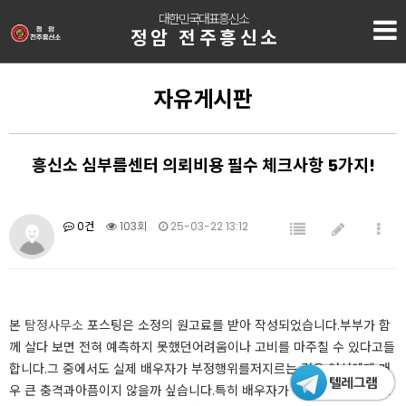
대한민국대표흥신소
정암 전주흥신소
자유게시판
흥신소 심부름센터 의뢰비용 필수 체크사항 5가지!
0건
103회
25-03-22 13:12
​​​​본
탐정사무소
포스팅은 소정의 원고료를 받아 작성되었습니다.​​​​​​부부가 함
께 살다 보면 전혀 예측하지 못했던​어려움이나 고비를 마주칠 수 있다고들
합니다.​그 중에서도 실제 배우자가 부정행위를​저지르는 것은 여성에게 매
우 큰 충격과​아픔이지 않을까 싶습니다.​특히 배우자가 부정행위를 저지르