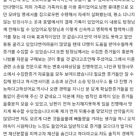
만다행이도 저희 가족은 가족카드를 이용 중이었어요.​남편 휴대폰으로 오
던 모바일 명세서를 집으로​우편 수령해서 자세히 살펴봤는데, 평소 다니지​
않는
탐정사무소
곳과 호텔에서의 결제 기록이 있었어요.​이 내용도 탐정님
께 전해드릴 수 있었어요.​탐정님과 이렇게 신속하고 명확하게 협력하니​증
거를 찾는 데 더욱 효과적이었던 것 같습니다.​만약 아무것도 못하고 발만
동동 굴리고 있었다면​어려움이 많았을 텐데 다행히 도움을 받아​수월하게
증거를 수집할 수 있었습니다.​또한 탐정님께서는 수집한 증거들이 충분하
니​법률 자문을 구해보는 것이 좋을 것 같다고​조언해 주셨어요.​​​​​​​​그래서 이혼
관련 소송을 전문으로 하는 변호사와​상담을 진행하였고, 나인큐 탐정사무
소에서 수집한​증거 자료들을 모두 보여드렸습니다.​필요한 증거들만 잘 수
집해 왔다고 하시면서​이혼 소송과 상간녀 소송
탐정사무소
둘 다 진행 가
능하다고​하셨어요.​역시나 오랜 경력을 지니신 분 답게 확실한​증거들을 빈
틈없이 준비해 주신 것 같네요.​그 덕분에 저는 법적인 효력이 있는 증거들
을​충분히 모을 수 있었고, 남편이 전혀 눈치채지​못하게 일을 진행해서 멋
지게 복수할 수​있었습니다.​​​​비록 제가 먼저 뒤통수를 맞았지만 만약​들키지
않았다면 저도 모르게 다른 것들을​몰래 빼돌렸을 거라는 생각을 하니 오히
려​속이 시원하다는 느낌도 들었어요.​일반적으로 증거를 모으다가 발각되
면 재산​분할을 피하고자 재산을 숨긴다고 하더라고요.​저도 솔직히 경제적