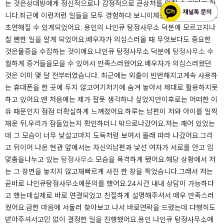
는 것은​상대방에게 정신적으로나 감정적으로 큰​상처를 입힐 수 있다고 합
니다.​최근에 이런저런 일들을 모두 경험하다 보니​이제는 어떤 상황이 와도
초연해질 수 있게​되었어요. 용인의 나인큐 탐정사무소 덕분에 모르고​지나
칠 뻔한 일을 알게 되었어요.​​​​​​​​배우자가 의심스러울 때 무엇보다도 중요한
것은​물증을 수집하는 것이에요.​나인큐 탐정사무소 덕분에
탐정사무소
수
월하게 증거들을​모을 수 있어서 만족스러웠어요.​배우자가 의심스러웠던
것은 이미 몇 달 전부터​였습니다. 최근에는 외출이 빈번해지고​계속 사용하
는 휴대폰을 한 곳에 두지 않고​여기저기에 숨겨 놓아서 제대로 활용하지​못
하고 있어요.​맨 처음에는 제가 잘못 생각하나 싶었지만​이후로는 어떠한 이
유 때문인지 점점 더​확실하게 느껴졌어요.​하루는 남편이 저와 아이를 일찍
재운 뒤,​우리가 잠들었는지 확인하더니 밖으로​나갔어요.​​​​저는 깨어 있었는
데 그 모습이 너무 낯설고​마치 도둑처럼 보여서 몰래 따라 나갔어요.​그리
고 뒤이어 나온 현관 앞에서는 자신의​남편과 낯선 여자가 서로를 안고 입
맞춤을​나누고 있는
탐정사무소
모습을 목격하게 됐어요.​해당 상황에서 저
는 그 장면을 놓치지 않고​재빠르게 사진 한 장을 찍었습니다.​그래서 저는
곧바로 나인큐탐정사무소에​문의를 했어요.​24시간 내내 상담이 가능하다
고 했는데​실제로 바로 연결되었고 친절하게 설명해​주셔서 매우 만족스러
웠어요.​급한 마음에 서둘러 찾아보고 나서 바로​연락을 드렸는데 다행히도
받아주셔서​고민 없이 결정한 일을 진행했어요.​​​​​​​​용인 나인큐 탐정사무소에