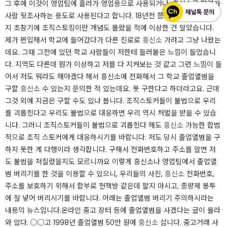
그 후에 이것이 영업팀에 흘러가 영업용으로 사용되거나, 흥신소로 팔려가
사람 뒷조사하는 용도로 사용된다고 합니다. 18년전 쯤 조직스토킹 당한
지 초창기에 조직스토킹이란 개념도 몰랐을 적에 이상한 건 알았습니다.
제가 편입해서 학교에 들어갔다가 다른 진로로
흥신소
가려고 그냥 나왔는
데요. 그때 그전에 있던 학교 사람들이 저한테 들러붙은 느낌이 들었습니
다. 지역도 다른데 뭔가 이상하고 저를 다 지켜보는 것 같고 그런 느낌이 들
어서 저도 뭐라도 해야겠다 해서 흥신소에 전화해서 그 학교 졸업앨범을
구할
흥신소
수 있는지 문의한 적 있는데요. 못 구한다고 하더라고요. 근데
그것 외에 지금은 구할 수도 있나 봅니다. 조직스토커들이 불법으로 우리
를 괴롭힌다고 우리도 불법으로 대응하면 우리 역시 처벌을 받을 수 있습
니다. 그러니 조직스토커들이 불법으로 괴롭힌다 해도
흥신소
가능한 합법
적으로 조직 스토커에게 대응하시기를 바랍니다. 저도 당시 졸업앨범을 구
하지 못한 게 다행이라 생각합니다. 구해서 전화번호하고 주소를 알면 저
도 불법을 저질렀을지도 모르니까요 이렇게 흥신소나 영업팀에서 졸업앨
범 버리기를 한 것을 이용할 수 있으니, 우리들의 사진,
흥신소
전화번호,
주소를 보호하기 위해서 함부로 헌책방 같은데 팔지 마시고, 종량제 봉투
에 잘 넣어 버리시기를 바랍니다. 아래는 졸업앨범 버리기 주의하시라는
내용의 뉴스입니다.온라인 중고 장터 등에 졸업앨범을 사겠다는 글이 올라
와 있다. ○○고 1998년 졸업앨범 50만 원에
흥신소
삽니다. 중고거래 사