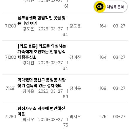
유지민
2026-03-27
1
61
심부름센터 합법적인 곳을 찾
는다면 여기
71283
강도윤
164
03-27
강도윤
2026-03-27
1
64
[외도 불륜] 외도를 의심하는
가족에게 조언하는 진행 방식
71282
세종흥신소
강예진
164
03-27
강예진
2026-03-27
1
64
막막했던 광산구 등임동 사람
찾기 설득력 있는 절차 정리
71281
장예은
169
03-27
장예은
2026-03-27
1
69
탐정사무소 덕분에 편안해진
마음
71280
박시우
175
03-27
박시우
2026-03-27
1
75