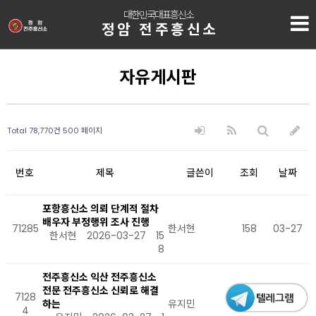
대한민국대표흥신소
정암 전주흥신소
자유게시판
Total 78,770건
500 페이지
번호
제목
글쓴이
조회
날짜
포항흥신소 의뢰 단계적 절차
배우자 부정행위 조사 진행
71285
한서현
158
03-27
한서현
2026-03-27
15
8
전주흥신소 익산 전주흥신소
전문 전주흥신소 신뢰로 해결
7128
하는
유지민
161
03-27
4