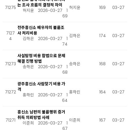
는 조사 흐름의 결정적 차이
71275
허지윤
169
03-27
허지윤
2026-03-27
1
69
전주흥신소 배우자의 불륜조
7127
사 처리비용
김하은
174
03-27
4
김하은
2026-03-27
1
74
사설탐정 비용 합법으로 문제
해결 진행 방법
71273
송하은
168
03-27
송하은
2026-03-27
1
68
광주흥신소 사람찾기 비용 가
격
71272
홍하린
164
03-27
홍하린
2026-03-27
1
64
흥신소 남편의 불륜행위 증거
취득 의뢰방법 사례
71271
이준희
167
03-27
이준희
2026-03-27
1
67