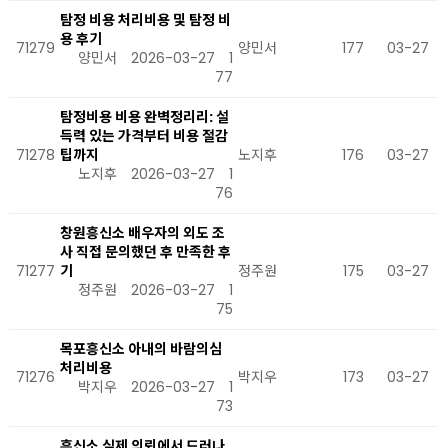
탐정 비용 처리비용 및 탐정 비
용 후기
71279
양민서
177
03-27
양민서
2026-03-27
1
77
탐정비용 비용 완벽정리리: 설
득력 있는 가격부터 비용 절감
71278
팁까지
노지후
176
03-27
노지후
2026-03-27
1
76
창원흥신소 배우자의 외도 조
사 직접 문의했던 후 만족한 후
71277
기
정주원
175
03-27
정주원
2026-03-27
1
75
목포흥신소 아내의 바람의심
처리비용
71276
박지우
173
03-27
박지우
2026-03-27
1
73
흥신소 실제 의뢰에서 드러나