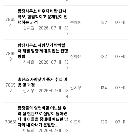
탐정사무소 배우자 바람 단서
확보, 합법적이고 문제없이 진
7865
행하는 과정
송채원
137
07-11
4
송채원
2026-07-11
13
7
탐정사무소 사람찾기 막막할
때 해결 방향 제대로 잡는 진행
7865
방법
신하은
137
07-11
3
신하은
2026-07-11
13
7
흥신소 사람찾기 증거 수집 비
7865
용 및 과정
김시우
134
07-11
2
김시우
2026-07-11
13
4
탐정들의 영업비밀 어느날 우
리 집 현관으로 절망이 들어왔
다 내 아들을 중태에 빠뜨린 남
78651
이도희
130
07-11
자와 내 아내가 은밀한…
이도희
2026-07-11
13