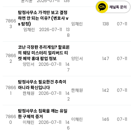
윤지윤
2026-07-11
135
탐정사무소 가격만 보고 결정
하면 안 되는 이유? (변호사 v
7866
s 탐정)
임채린
138
07-11
3
임채린
2026-07-11
13
8
코난 극장판 추리게임? 할로윈
의 웨딩 미스터리 얼리버드 티
7866
켓 예약 홍대 팝업 정보
양민서
147
07-11
2
양민서
2026-07-11
14
7
탐정사무소 필요한건 추측이
7866
아니라 확신입니다
한채원
142
07-11
1
한채원
2026-07-11
14
2
탐정사무소 침묵을 깨는 유일
7866
한 구체적 증거
이채린
146
07-11
0
이채린
2026-07-11
14
6