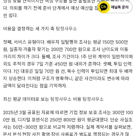
성상 맞춤 견적이지만 핵심 구조를 알면 불필요한 지출을 줄일 수 있
다. 의뢰를 하기 전에 준비 단계에서 예상 예산을 잡아 두면 조율이 훨
씬 쉽다.
비용을 결정하는 세 가지 축
탐정사무소
첫째, 서비스 유형이다. 배우자 일탈행위 조사는 평균 150만 500만
원, 실종자·가출자 찾기는 200만 700만 원으로 조사 난이도와 이동
거리의 차이가 크다. 둘째, 조사 기간이다. 1주 단위 계약이 일반적이며
외도 추적의 경우 7일 기준 450만 원 내외가 흔하다. 셋째, 투입 인력
이다. 1인 대응은 일일 70만 원 선, 복수 인력이 투입되면 최대 두 배까
지 상승한다. 이처럼 구조가 명확하니, 같은 사건이라도 변수에 따라
금액이 달라진다는 점을 기억하자.
최신 평균 데이터로 보는
탐정사무소
비용
탐정사무소
2025년 3월 공표된 자료에 따르면 기업 정보 보호 조사는 300만 100
0만 원, 디지털 포렌식은 250만 800만 원이 평균대였다. 단순 사실조
사는 50만~300만 원으로 비교적 저렴하다. 실제 계약서를 살펴보면,
문서 분석·현장 사진 촬영·장비 사용료가 별도로 책정되는 경우가 많