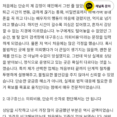
처음에는 단순히 제 감정이 예민해서 그런 줄 알았습니다. 반복되는
퇴근 시간의 변동, 급하게 끊기는 통화, 비밀번호까지 바꿔가며 휴대
폰을 꼭 쥐고 다니는 배우자의 행동이 마음에 걸렸지만, 억지로 넘기
려고 했습니다. 하지만 시간이 갈수록 의심은 짙어졌고, 혼자서 감당
할 수 없는 지경에 이르렀습니다. 누구에게도 털어놓을 수 없었던 그
순간, 별 탈 없이 검색창에
대구흥신소
의뢰비용’이라는 문장을 입력
하게 되었습니다. 물론 저 역시 처음에는 많은 걱정을 했습니다. 혹시
불법적인 곳에 잘못 의뢰했다가 더 큰일이 생기지는 않을까, 괜한 문
제를 만드는 건 아닐까 수없이 망설였지요. 그런데 막상 실제로 상담
을 받아보니, 정식으로 운영되고 있는 곳은 확실히 다르다는 것을 느
꼈습니다. 특히 제가 선택한 업체는 처음부터 끝까지 단계적 절차를
투명하게 설명해주고, 불필요한 불안감을 주지 않아서 신뢰할 수 있었
습니다. 단순한 궁금증 해소가 아니라, 실제로 법적 대응에 필요한 증
거 확보를 목표로 움직인다는 점에서 매우 전문적이었습니다.
2.
대구흥신소
의뢰비용, 단순히 숫자로 판단해서는 안 됩니다
상담을 시작하고 나서 가장 많이 궁금했던 부분은 역시 금액이었습니
다. 가격을 비교해보았는데, 처음에는 기준이 없어 보였습니다. 어떤