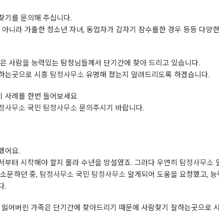
찾기를 문의해 주십니다.
 아니라 가출한 청소년 자녀, 동업자가 갑자기 잠수를한 경우 등등 다양
은 사람을 능력있는 탐정님들께서 단기간에 찾아 드리고 있습니다.
잘하는곳으로 시흥
탐정사무소
유명해 졌는지 알려드리도록 하겠습니다.
 사례를 한번 들어보세요
정사무소
국민
탐정사무소
문의주시기 바랍니다.
했어요.
서부터 시작해야 할지 몰라 수년을 망설였죠. 그러다 우연히
탐정사무소
알
수소문하던 중,
탐정사무소
국민
탐정사무소
알게되어 도움을 요청했고, 능
다.
, 잃어버린 가족은 단기간에 찾아드리기 때문에 사람찾기 잘하는곳으로 