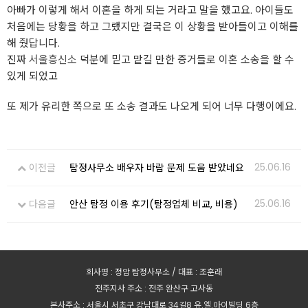
아빠가 이렇게 해서 이혼을 하게 되는 거라고 말을 했고요. 아이들도
처음에는 당황을 하고 그랬지만 결국은 이 상황을 받아들이고 이해를
해 줬답니다.
진짜
서울흥신소
덕분에 믿고 맡길 만한 증거들로 이혼 소송을 할 수
있게 되었고
또 제가 유리한 쪽으로 또 소송 결과도 나오게 되어 너무 다행이에요.
25.06.16
이전글
탐정사무소 배우자 바람 문제 도움 받았네요
25.06.16
다음글
안산 탐정 이용 후기(탐정업체 비교, 비용)
회사명 : 정암 탐정사무소 / 대표 : 조훈래
전주지사 주소 : 전주 완산구 고사동
본사주소 : 서울시 서초구 강남대로 34길8 유.엘.아이빌딩 6층