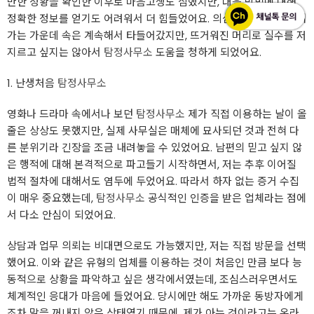
만한 정황을 확인한 이후로 마음고생도 심했지만, 대응 방법에 대해
정확한 정보를 얻기도 어려워서 더 힘들었어요. 의심이 확신으로 변해
가는 가운데 속은 계속해서 타들어갔지만, 뜨거워진 머리로 실수를 저
지르고 싶지는 않아서
탐정사무소
도움을 청하게 되었어요.
1. 난생처음
탐정사무소
영화나 드라마 속에서나 보던
탐정사무소
제가 직접 이용하는 날이 올
줄은 상상도 못했지만, 실제 사무실은 매체에 묘사되던 것과 전혀 다
른 분위기라 긴장을 조금 내려놓을 수 있었어요. 남편의 믿고 싶지 않
은 행적에 대해 본격적으로 파고들기 시작하면서, 저는 추후 이어질
법적 절차에 대해서도 염두에 두었어요. 따라서 하자 없는 증거 수집
이 매우 중요했는데,
탐정사무소
공식적인 인증을 받은 업체라는 점에
서 다소 안심이 되었어요.
상담과 업무 의뢰는 비대면으로도 가능했지만, 저는 직접 방문을 선택
했어요. 이와 같은 유형의 업체를 이용하는 것이 처음인 만큼 보다 능
동적으로 상황을 파악하고 싶은 생각에서였는데, 조심스러우면서도
체계적인 응대가 마음에 들었어요. 당시에만 해도 가까운 동방자에게
조차 말을 꺼내지 않은 상태였기 때문에, 제가 아는 것이라고는 온라