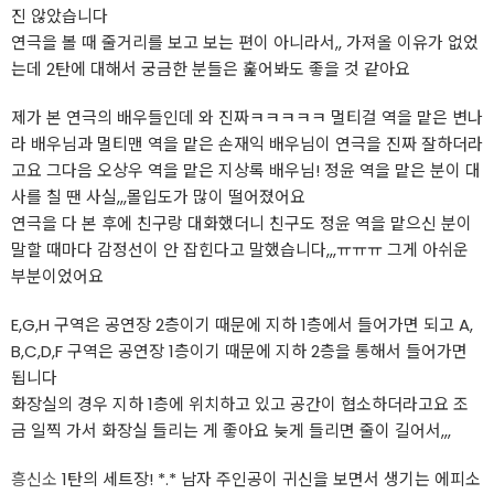
진 않았습니다
연극을 볼 때 줄거리를 보고 보는 편이 아니라서,, 가져올 이유가 없었
는데 2탄에 대해서 궁금한 분들은 훑어봐도 좋을 것 같아요
제가 본 연극의 배우들인데 와 진짜ㅋㅋㅋㅋㅋ 멀티걸 역을 맡은 변나
라 배우님과 멀티맨 역을 맡은 손재익 배우님이 연극을 진짜 잘하더라
고요 그다음 오상우 역을 맡은 지상록 배우님! 정윤 역을 맡은 분이 대
사를 칠 땐 사실,,,몰입도가 많이 떨어졌어요
연극을 다 본 후에 친구랑 대화했더니 친구도 정윤 역을 맡으신 분이
말할 때마다 감정선이 안 잡힌다고 말했습니다,,,ㅠㅠㅠ 그게 아쉬운
부분이었어요
E,G,H 구역은 공연장 2층이기 때문에 지하 1층에서 들어가면 되고 A,
B,C,D,F 구역은 공연장 1층이기 때문에 지하 2층을 통해서 들어가면
됩니다
화장실의 경우 지하 1층에 위치하고 있고 공간이 협소하더라고요 조
금 일찍 가서 화장실 들리는 게 좋아요 늦게 들리면 줄이 길어서,,,
흥신소
1탄의 세트장! *.* 남자 주인공이 귀신을 보면서 생기는 에피소