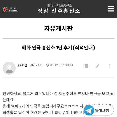
대한민국대표흥신소
정암 전주흥신소
자유게시판
혜화 연극 흥신소 1탄 후기(좌석안내)
0건
194회
26-05-17 09:41
안녕하세요, 블로거 라온입니다 :D 지난주에도 역시나 연극을 보고 왔
는데요
올해 벌써 7개의 연극을 보았더라구요ㅋㅋㅋㅋ 시간이 날 때마다 문
화생활을 열심히 하려는 편인데 벌써 7개나 봤더니 어찌나 뿌듯하던