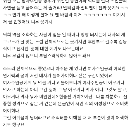
귀신 보는 남자주인공 상우가 귀신인 동연이와 덕희를 만나 귀신들의
사연을 듣고 풀어주는 게 줄거리! 멀티걸과 멀티맨이 진짜 웃겨요ㅋㅋ
ㅋㅋ 연기 왜 이렇게 잘해 요 맨 바밤바 이거 ㅋㅋㅋㅋㅋㅋㅋ 여기서
저 울 뻔했어요 너무 웃겨서
덕희 역을 소화하는 사람이 입을 열 때마다 빵빵 터지는데 대사의 개
그코드가 잘 맞는 느낌 전체적으로는 웃기지만 후반부로 갈수록 감동
적이고 진지한, 삶에 대한 얘기도 나오는데요
너무 무겁지 않으니 부담스러워하지 않아도 돼요
스토리 전체적으로 좋았으나 아쉬운 게 있다면 여자주인공의 어색한
연기력과 굳이 저런 대사가 들어가야하나 싶은 구간이었어요
여자주인공에게 뭐 먹을 거냐고 물어보니까 여자주인공이 아무거나
먹자고 하는데 아니 그건 싫어, 그냥 아무거나 먹자 아니 그것도 말고,
아무거나 먹자 뭐가 미안한데? 한숨쉰 거야? 이런... 나름 차분하고 진
중한 성격으로 잡은 거 같은데 뜬금없이 저런 식의 여성상으로 소비했
어야하나
그런 아쉬움이 남더라고요 캐릭터를 이해할 때 저 부분이 많이 어색하
기도 했구요