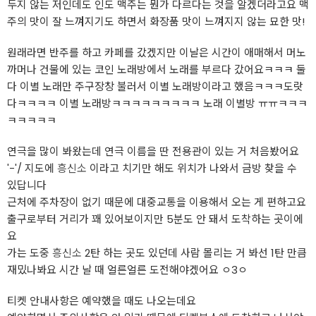
두지 않는 저인데도 인도 맥주는 뭔가 다르다는 것을 알겠더라고요 맥
주의 맛이 잘 느껴지기도 하면서 화장품 맛이 느껴지지 않는 묘한 맛!
원래라면 반주를 하고 카페를 갔겠지만 이날은 시간이 애매해서 머노
까머나 건물에 있는 코인 노래방에서 노래를 부르다 갔어요ㅋㅋㅋ 둘
다 이별 노래만 주구장창 불러서 이별 노래방이라고 했음ㅋㅋㅋ도랏
다ㅋㅋㅋㅋ 이별 노래방ㅋㅋㅋㅋㅋㅋㅋㅋㅋ 노래 이별방 ㅠㅠㅋㅋㅋ
ㅋㅋㅋㅋㅋ
연극을 많이 봐왔는데 연극 이름을 딴 전용관이 있는 거 처음봤어요
'-'/ 지도에
흥신소
이라고 치기만 해도 위치가 나와서 금방 찾을 수
있답니다
근처에 주차장이 없기 때문에 대중교통을 이용해서 오는 게 편하고요
출구로부터 거리가 꽤 있어보이지만 5분도 안 돼서 도착하는 곳이에
요
가는 도중
흥신소
2탄 하는 곳도 있던데 사람 몰리는 거 봐선 1탄 만큼
재밌나봐요 시간 날 때 얼른얼른 도전해야겠어요 ㅇ3ㅇ
티켓 안내사항은 예약했을 때도 나오는데요