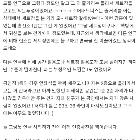
드를 연극으로 그렸다 정도만 알고 그 외 줄거리는 몰라서 세트장을
보고도 의문투성이었어요 ㅋㅋㅋㅋ 쉬어매드니스는 줄거리를 아는
상태에서 세트장을 본 거라 오~ 세트장 잘해놨는데~ 이런 감흥이 있
었는데
흥신소
1탄은 그런 게 없었어요 '그냥 세트장이구나~' '책방에
서 귀신을 보는 건가?' 이 정도였는데, 지금와서 생각해보면 다른 연극
에 비해 협소한 세트장인데도 불구하고 연극을 잘 이끌어갔단 생각이
드네요
다른 연극에 비해 공간 활용도나 세트장 활용도가 조금 떨어지긴 하지
만 '수준이 떨어진다' 라는 부정적인 느낌은 1도 없었어요
공연장 1층의 경우 앞좌석을 꽉꽉 채우고 나머지는 2층으로 올라가서
보는 거 같더라고요 아까 말했던 폐쇄적인 공간은 1층 2층 자리가 다
나갔을 경우에만 주는 건지 저와 친구가 본 공연에서는 저기 앉은 사
람이 없었어요 ! 저희가 받은 B35, 36 라인이 마지노선이었고 그 뒤
에는 아무도 없었답니다 :)
늘 그렇듯 연극 시작하기 전에 어깨 인증사진을 찍어줍니다