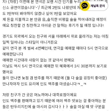
지! (자랑) 이번에 본 연극은 오랜 시간 인기를 누리고 있는 수상한
흥
신소
공연이었습니다'-'/ 최근에 2탄도 나왔던데 저랑 협력자는 그래
도 1탄부터 봐야하지 않겠나 싶어 1탄을 보았어요
제 돈을 지불하고 본 만큼 음,,솔직한 비평을 술술 적어내려갈 예정이
에요 칭찬할 건 칭찬하고 아쉬운 건 말하는 후기가 될 예정 입니다!
경기도 외곽에서 오는 친구와 서울 아래에서 위로 올라가는 저는 아침
일찍 일어나는 스타일이 아니거든요
같이 연극 본 게 벌써 4번째인데, 연극을 예매할 때마다 5시 연극으로
예매한답니다
애매한 시간대라 사람이 없는 것 같아서 편해요
이날도 역시 5시 연극으로 예매한 뒤 혜화에서 2시 30분까지 보기로
했어요
둘이 만나면 늦점 겸 반주를 하기 때문에 (둘 다 술을 굉장히 좋아함)
만나자마자 인도 요리에 인도 맥주를 마셨습니다ㅋ_ㅋ
저랑 친구가 간 곳은 머노까머나 대학로점이에요
인도 맥주를 판매하고 있기 때문에 여러 맥주 맛보는 걸 좋아하는 분
들은 탄두리치킨에 술 마시러 갑시다ㅏㅏㅏ 술을 마실 때 맛 구분을