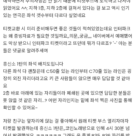
예약하면서 주의사항은 안 읽기 때문에 티켓부스에 도착하고 나서야
읽었어요 ^^; 지하 1층, 지하 2층에 걸쳐서 있다는 걸 보고 역시 인기
있는 연극은 좌석 갯수부터 다르다 싶었네요
티켓교환 시 미리 준비해두면 좋은 것들이 적혀있었는데요 인터파크
는 왜 증빙자료가 필요한 것일까요,,의문,,궁금,,,, 네이버에서 예매했어
도 막상 받으니 인터파크 티켓이라고 뜨던데 뭐가 다르죠? '-' 아는 분
들은 댓글로 알려주세여
흥신소
1탄의 좌석 배치도입니다
다른 좌석 다 괜찮은데 C50줄 있는 라인부터 C70줄 있는 라인은 굉
장히 외진 자리더라고요 키 큰 사람들이 앉으면 매우 답답할 것 같아
요
2층 바로 아래에 있는 자리들이라 폐쇄된 곳에 있으면 답답한 분들은
못 앉을 것 같은 자리...? 어떤 자리인지는 밑에 좌석 찍은 사진을 통해
확인할 수 있어요~
저랑 친구는 앞자리에 앉는 걸 좋아해서 원래 티켓 부스 열리자마자
티켓을 발권하는데
흥신소
1탄은,,코인노래방으로 인해 4시 30분 넘
어서 발권했어요..ㅋㅋㅋㅋㅋㅋ 그래도 운 좋게 B35, B36 자리를 받