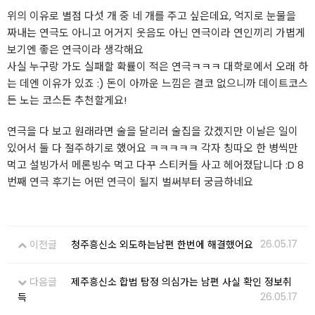
위의 이유로 별점 다섯 개 중 네 개를 주고 싶은데요, 억지로 눈물을
짜내는 연극도 아니고 어거지 웃음도 아닌 연극이라 연인끼리 가볍게
보기엔 좋은 연극이라 생각해요
사실 누구랑 가도 실패할 확률이 적은 연극ㅋㅋㅋ 대학로에서 오래 하
는 데엔 이유가 있죠 :) 돈이 아까운 느낌은 결코 없으니까 데이트코스
든 노는 코스든 추천할게요!
연극을 다 보고 원래라면 술을 달리러 술집을 갔겠지만 이날은 일이
있어서 둘 다 절주하기로 했어요 ㅋㅋㅋㅋㅋ 각자 칭따오 한 병씩만
먹고 설빙가서 메론빙수 먹고 다꾸 스티커들 사고 헤어졌답니다 :D 8
번째 연극 후기는 어떤 연극이 될지 벌써부터 궁금하네요
26.05.17
이전글
청주흥신소 외도하는남편 한번에 해결했어요
다음글
제주흥신소 합법 탐정 의심가는 남편 사실 확인 정보취
26.05.17
득