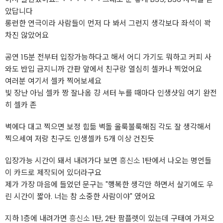
았답니다
롱런한 연극이라 사람들이 먼저 다 봐서 그런지 생각보다 좌석이 꽉
차진 않았어요
공연 15분 전부터 입장가능하다고 해서 어디 가기도 뭐하고 커피 사
와도 반입 금지니까 간판 앞에서 친구랑 열심히 셀카나 찍었어요
여러분 여기서 셀카 찍어보세요
빛 장난 아님 셀카 짱 잘나옴 걍 셔터 누를 때마다 인생샷임 여기 완전
히 셀카 존
벽에다 대고 찍으면 보정 힘듦 벽돌 울룩불룩해짐 각도 잘 생각해서
찍으세여 저랑 친구도 인생셀카 5개 이상 건진듯
입장가능 시간이 돼서 내려가다 보면
흥신소
1탄에서 나오는 명언들
이 카드로 제작되어 있더라구요
제가 가장 마음에 들었던 문구는 "행복한 생각만 하면서 살기에도 우
린 시간이 짧아. 너는 참 소중한 사람이야" 였어요
지하 1층에 내려가면
흥신소
1탄, 2탄 팜플렛이 있는데 구태여 가져오