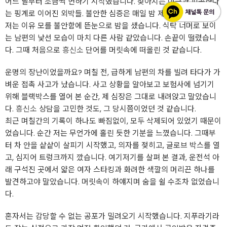
어느 날부터 조금씩 변하기 시작했습니다. 잦아지는 야근과 피곤하다
는 핑계로 이어진 외박들. 불안한 심증은 매일 밤 제 가슴을 짓눌렀고,
저는 이유 모를 불안함에 뜬눈으로 밤을 샜습니다. 식탁 너머로 보이
는 남편의 낯선 모습이 마치 다른 사람 같았습니다. 손끝이 떨렸습니
다. 그때 처음으로
흥신소
단어를 머릿속에 떠올린 것 같습니다.
운명의 장난이었을까요? 며칠 전, 급하게 남편의 차를 빌려 타다가 가
벼운 접촉 사고가 났습니다. 사고 상황을 알아보고 보험사에 넘기기
위해 블랙박스를 열어 본 순간, 제 심장은 그대로 내려앉고 말았습니
다.
흥신소
상담을 고민한 것도, 그 당시쯤이었던 것 같습니다.
최근 며칠간의 기록이 하나도 빠짐없이, 모두 삭제되어 있었기 때문이
었습니다. 순간 저는 무언가에 홀린 듯한 기분을 느꼈습니다. 그때부
터 차 안을 샅샅이 살피기 시작했고, 의자를 젖히고, 글로브 박스를 열
고, 심지어 트렁크까지 깠습니다. 여기저기를 살펴 본 결과, 운전석 아
래 구석진 곳에서 얇은 여자 스타킹과 화려한 색깔의 머리끈 하나를
발견하고야 말았습니다. 머릿속이 하얘지며 숨을 쉴 수조차 없었습니
다.
혼자서는 감당할 수 없는 공포가 밀려오기 시작했습니다. 지푸라기라