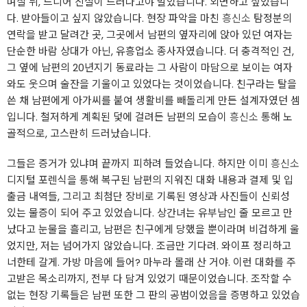
며칠 뒤, 드디어 진실이 드러나고야 말았습니다. 외면하고 싶었습니
다. 받아들이고 싶지 않았습니다. 현장 파악을 마친
흥신소
탐정분의
연락을 받고 달려간 곳, 그곳에서 남편의 옆자리에 앉아 있던 여자는
단순한 바람 상대가 아닌, 유흥업소 종사자였습니다. 더 충격적인 건,
그 옆에 남편의 20년지기 동료라는 그 사람이 마담으로 보이는 여자
와도 웃으며 술잔을 기울이고 있었다는 것이었습니다. 친구라는 탈을
쓴 채 남편에게 아가씨를 붙여 생활비를 빼돌리게 만든 설계자였던 셈
입니다. 철저하게 계획된 덫에 걸려든 남편의 모습이
흥신소
통해 노
골적으로, 고스란히 드러났습니다.
그들은 증거가 있냐며 끝까지 피하려 들었습니다. 하지만 이미
흥신소
디지털 포렌식을 통해 복구된 남편의 지워진 대화 내용과 결제 및 입
출금 내역들, 그리고 최첨단 장비로 기록된 영상과 사진들이 신뢰성
있는 물증이 되어 주고 있었습니다. 상간녀는 유부남인 줄 모르고 만
났다고 눈물을 흘리고, 남편은 친구에게 당했을 뿐이라며 비겁하게 울
었지만, 저는 넘어가지 않았습니다. 조금만 기다려. 와이프 정리하고
너한테 갈게. 가방 마음에 들어? 마누라 몰래 산 거야. 이런 대화를 주
고받은 목소리까지, 전부 다 담겨 있었기 때문이었습니다. 조작할 수
없는 현장 기록들은 남편 또한 그 판의 공범이었음을 증명하고 있었습