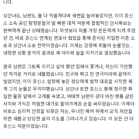
니다.
상간녀도, 남편도, 둘 다 억울하다며 궤변을 늘어놓았지만, 이미
흥신
소
소속 공인 탐정분들의 발 빠른 대처 덕분에 합법적인 단서확보는
완벽하게 끝난 상태였습니다. 무엇보다 저를 가장 든든하게 지켜 주었
던 건, 바로
흥신소
연계된 변호사 협업을 통해 준비된 치밀한 이혼 소
송과 상간녀 소송 전략이었습니다. 이제는 감정에 휘둘려 눈물짓는 ,
냉정한 상황 분석의 결과로 제 아이와 삶을 지키기로 결심했습니다.
결국 남편은 그토록 지키고 싶어 했던 집에서 쫓겨나, 자신이 기만했
던 차가운 거리로 내몰렸습니다. 친구와 짜고 친 연극이라며 끝까지
빌었지만, 이미
흥신소
설정해 놓은 정당하게 법적 대응을 시작한 제
게 그의 눈물은 무의미했습니다. 상간녀 또한
흥신소
통해 정리한 확
실한 물증 앞에서 고개를 숙였고, 여태껏 남편이 갖다 바친 명품 같은
사치와 가식은 처절한 대가로 돌아가게끔 손을 써두었습니다. 이제야
비로소 심리적 안정을 되찾은 저는, 무너진 폐허 위에서 오직 저만을
위한 새롭고 당당한 삶의 지도를 그려나가고 있습니다. 이 모든 건 다
흥신소
덕분이었습니다.