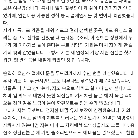
도 잡는 심정으로 가장 먼저 확인했던 건, 국가에서 공인받은 자격증
보유 여부였습니다. 혹시나 일이 잘못되어 제 삶이 더 망가지면 안 되
었기에, 안심이용 가능한 정식 등록 업체인지를 몇 번이나 확인했습니
다.
제가 나름대로 기준을 세워 거르고 걸러 선택한 곳은, 바로
흥신소
떨
리는 손으로 전화를 걸었을 때 들려온 목소리, 이 절박한 상황에서 누
군가 제 이야기를 들어 준다는 무료 상담의 기회는 마치 저에게 한 줄
기의 빛과 같았습니다. 그렇게 저는 제 인생의 가장 시린 진실을 찾기
위한, 첫 발걸음을 내딛게 되었던 것 같습니다.
솔직히
흥신소
업체에 문을 두드리기까지 수만 번을 망설였습니다. 배
우자 외도, 이 두 글자만으로도 너무나도 낯설었기 때문이었습니다.
남들은 다 참고 산다는데, 저도 속으로 삼키고 살아야 할까 싶다가도,
차마 입 밖으로 내뱉지 못한 의심들이 가시처럼 돋은 채 제 목을 죄어
오는 것만 같은 느낌이 들어 한편으로는 참을 수가 없었습니다.
그래서 저는 무엇보다 철저한 비밀 유지 보장이 간절했습니다. 저의
수치심, 그리고 남편의 치부를 드러내는 일이었기에, 완벽한 익명성이
지켜지지 않는다면 저는 아마 그 자리에서 도망쳤을지도 모릅니다.
흥
신소
상담원분은 제 거친 숨소리만으로도 제 마음을 읽으셨는지, 천천